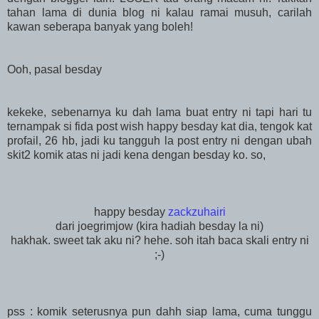
tahan lama di dunia blog ni kalau ramai musuh, carilah
kawan seberapa banyak yang boleh!
Ooh, pasal besday
kekeke, sebenarnya ku dah lama buat entry ni tapi hari tu
ternampak si fida post wish happy besday kat dia, tengok kat
profail, 26 hb, jadi ku tangguh la post entry ni dengan ubah
skit2 komik atas ni jadi kena dengan besday ko. so,
happy besday
zackzuhairi
dari joegrimjow (kira hadiah besday la ni)
hakhak. sweet tak aku ni? hehe. soh itah baca skali entry ni
;-)
pss : komik seterusnya pun dahh siap lama, cuma tunggu