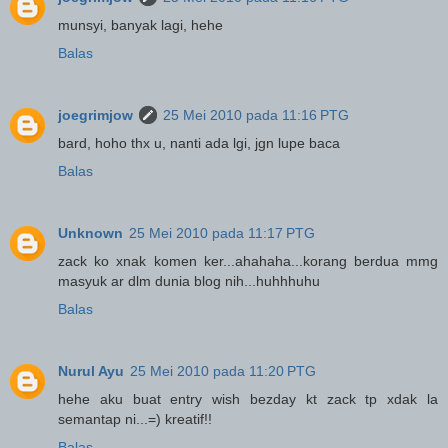
munsyi, banyak lagi, hehe
Balas
joegrimjow
25 Mei 2010 pada 11:16 PTG
bard, hoho thx u, nanti ada lgi, jgn lupe baca
Balas
Unknown
25 Mei 2010 pada 11:17 PTG
zack ko xnak komen ker...ahahaha...korang berdua mmg
masyuk ar dlm dunia blog nih...huhhhuhu
Balas
Nurul Ayu
25 Mei 2010 pada 11:20 PTG
hehe aku buat entry wish bezday kt zack tp xdak la
semantap ni...=) kreatif!!
Balas