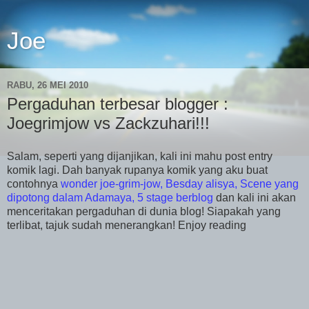
Joe
RABU, 26 MEI 2010
Pergaduhan terbesar blogger :
Joegrimjow vs Zackzuhari!!!
Salam, seperti yang dijanjikan, kali ini mahu post entry
komik lagi. Dah banyak rupanya komik yang aku buat
contohnya
wonder joe-grim-jow
,
Besday alisya
,
Scene yang
dipotong dalam Adamaya
,
5 stage berblog
dan kali ini akan
menceritakan pergaduhan di dunia blog! Siapakah yang
terlibat, tajuk sudah menerangkan! Enjoy reading