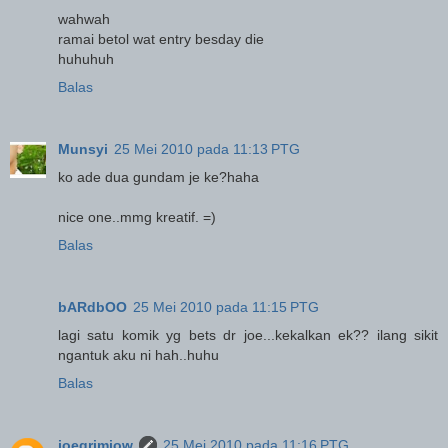
wahwah
ramai betol wat entry besday die
huhuhuh
Balas
Munsyi
25 Mei 2010 pada 11:13 PTG
ko ade dua gundam je ke?haha
nice one..mmg kreatif. =)
Balas
bARdbOO
25 Mei 2010 pada 11:15 PTG
lagi satu komik yg bets dr joe...kekalkan ek?? ilang sikit
ngantuk aku ni hah..huhu
Balas
joegrimjow
25 Mei 2010 pada 11:16 PTG