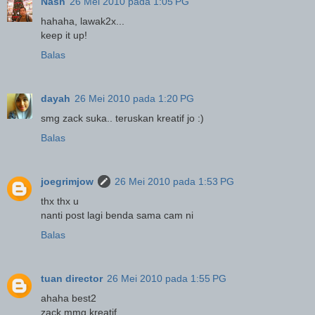
Nash
26 Mei 2010 pada 1:05 PG
hahaha, lawak2x...
keep it up!
Balas
dayah
26 Mei 2010 pada 1:20 PG
smg zack suka.. teruskan kreatif jo :)
Balas
joegrimjow
26 Mei 2010 pada 1:53 PG
thx thx u
nanti post lagi benda sama cam ni
Balas
tuan director
26 Mei 2010 pada 1:55 PG
ahaha best2
zack mmg kreatif