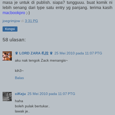
masa je untuk di publish. siapa? tungguuu. buat komik ni
lebih senang dari type satu entry yg panjang. terima kasih
macbookpro
;-)
joegrimjow
di
3:31 PG
Kongsi
58 ulasan:
♛ LORD ZARA 札拉 ♛
25 Mei 2010 pada 11:07 PTG
aku nak tengok Zack menangis~
kih3~
Balas
ciKeju
25 Mei 2010 pada 11:07 PTG
haha
boleh pulak bertukar..
lawak je..