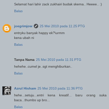
Selamat hari lahir zack zukhairi budak skema.. Heeee.. :)
Balas
joegrimjow
25 Mei 2010 pada 11:25 PTG
entryku banyak happy ek?\urmm
kena ubah ni
Balas
Tanpa Nama
25 Mei 2010 pada 11:31 PTG
hehehe..cumel je..sgt menghiburkan..
Balas
Azrul Hisham
25 Mei 2010 pada 11:36 PTG
hehe...setuju...entri kena kreatif... baru orang suka
baca...thumbs up bro...
Balas