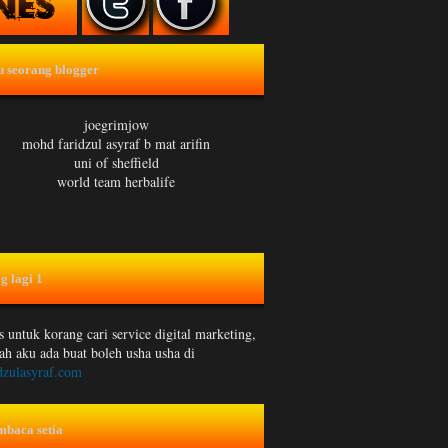
u seorang blogger
joegrimjow
mohd faridzul asyraf b mat arifin
uni of sheffield
world team herbalife
g lagi 1
 untuk korang cari service digital marketing,
ah aku ada buat boleh usha usha di
dzulasyraf.com
mbaca setia