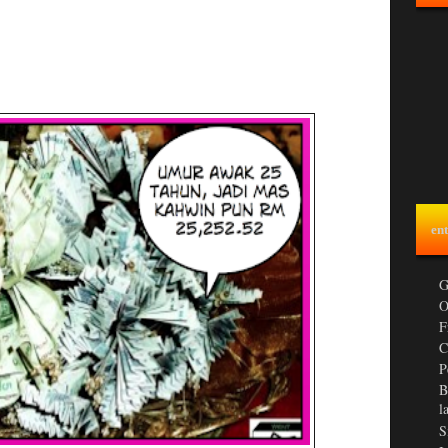
ent
G
O
F
C
P
B
l
S