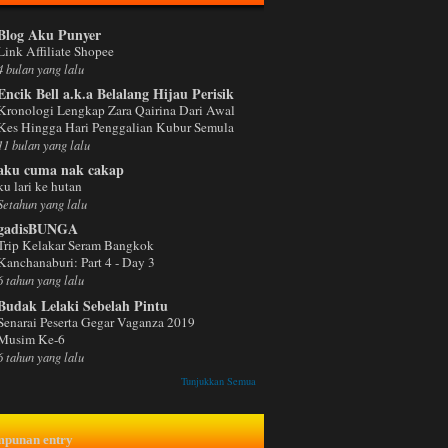
Blog Aku Punyer
Link Affiliate Shopee
4 bulan yang lalu
Encik Bell a.k.a Belalang Hijau Perisik
Kronologi Lengkap Zara Qairina Dari Awal
Kes Hingga Hari Penggalian Kubur Semula
11 bulan yang lalu
aku cuma nak cakap
ku lari ke hutan
Setahun yang lalu
gadisBUNGA
Trip Kelakar Seram Bangkok
Kanchanaburi: Part 4 - Day 3
6 tahun yang lalu
Budak Lelaki Sebelah Pintu
Senarai Peserta Gegar Vaganza 2019
Musim Ke-6
6 tahun yang lalu
Tunjukkan Semua
mpunan entry