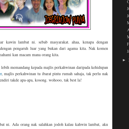
J
A
ar kawin lambat ni. sebab masyarakat. ahaa, kenapa dengan
F
a dengan pengaruh luar yang bukan dari agama kita. Nak komen
J
emahami kan macam mana orang kita.
►
ni lebih memandang kepada majlis perkahwinan daripada kehidupan
r
, majlis perkahwinan tu ibarat pintu rumah sahaja, tak perlu nak
endiri takde apa-apa, kosong. wohooo, tak best la!
mbat ni. Ada orang nak salahkan jodoh kalau kahwin lambat, aku