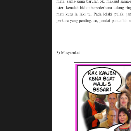
mata. sama-sama barulah ok. maksud sama-sama
isteri kenalah hidup bersederhana tolong ri
mati kutu la laki tu. Pada lelaki pulak, j
perkara yang penting. so, pandai-pandailah 
3) Masyarakat