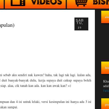
ak
SAB
mpulan)
TU,
25
blo
i sebab aku sendiri nak kawen? haha, tak lagi tak lagi. kalau ada,
l duit banyak-banyak dulu, kerja supaya duit cukup supaya boleh
Khas
iap. alaa, cik tanah kan ada. kan kan awak kan? =)
adal
fari
empuan dan 4 isi untuk lelaki, versi kesimpulan ini hanya ada 3 isi
pe
d akan sampai.