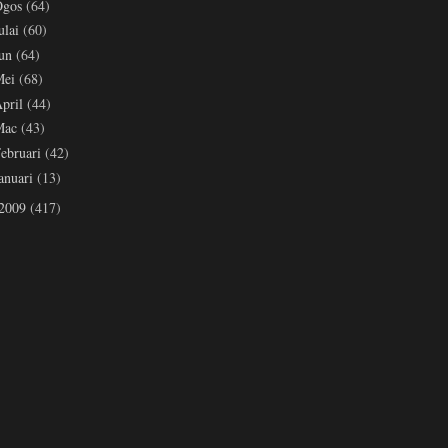
Ogos
(64)
ulai
(60)
Jun
(64)
Mei
(68)
pril
(44)
Mac
(43)
ebruari
(42)
anuari
(13)
2009
(417)