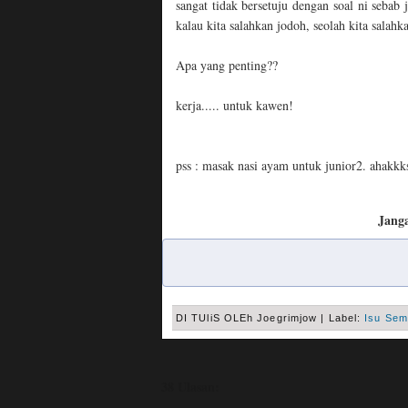
sangat tidak bersetuju dengan soal ni sebab
kalau kita salahkan jodoh, seolah kita salahk
Apa yang penting??
kerja..... untuk kawen!
pss : masak nasi ayam untuk junior2. ahakkk
Janga
DI TUliS OLEh
Joegrimjow
|
Label:
Isu Se
38 Ulasan: