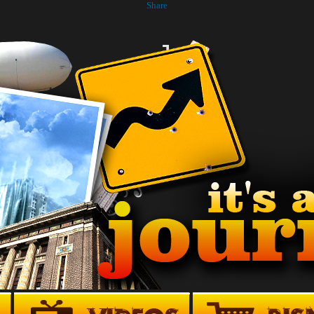
Share
J
O
E