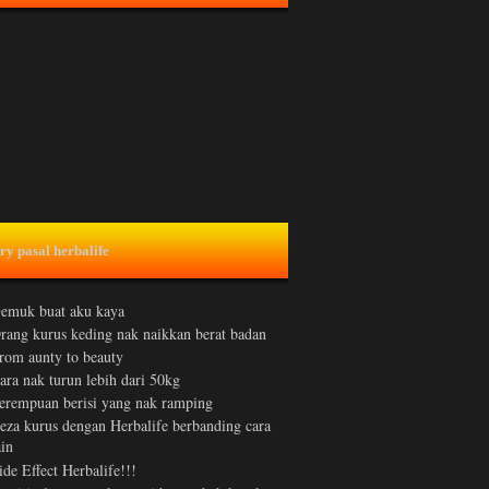
ry pasal herbalife
emuk buat aku kaya
rang kurus keding nak naikkan berat badan
rom aunty to beauty
ara nak turun lebih dari 50kg
erempuan berisi yang nak ramping
eza kurus dengan Herbalife berbanding cara
ain
ide Effect Herbalife!!!