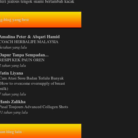
steri jealous tengok suami bertambah kacak
og-blog yang best
Amalina Peter & Abqari Hamid
COACH HERBALIFE MALAYSIA
Setahun yang lalu
Dapur Tanpa Sempadan...
RESIPI KEK PAUN OREN
2 tahun yang lalu
Fatin Liyana
Cara Atasi Susu Badan Terlalu Banyak
(How to overcome oversupply of breast
milk)
7 tahun yang lalu
Hanis Zalikha
Pasal Toujours Advanced Collagen Shots
11 tahun yang lalu
kan blog lain