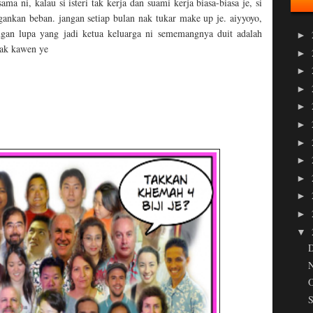
 ni, kalau si isteri tak kerja dan suami kerja biasa-biasa je, si
ngankan beban. jangan setiap bulan nak tukar make up je. aiyyoyo,
angan lupa yang jadi ketua keluarga ni sememangnya duit adalah
►
nak kawen ye
►
►
►
►
►
►
►
►
►
►
▼
O
S