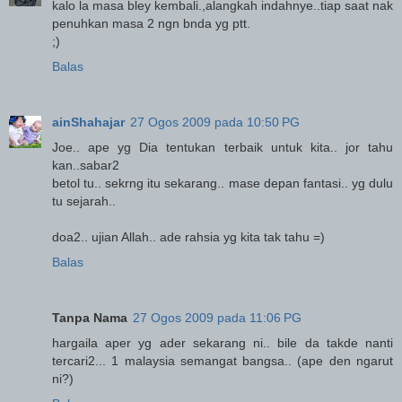
kalo la masa bley kembali.,alangkah indahnye..tiap saat nak
penuhkan masa 2 ngn bnda yg ptt.
;)
Balas
ainShahajar
27 Ogos 2009 pada 10:50 PG
Joe.. ape yg Dia tentukan terbaik untuk kita.. jor tahu
kan..sabar2
betol tu.. sekrng itu sekarang.. mase depan fantasi.. yg dulu
tu sejarah..
doa2.. ujian Allah.. ade rahsia yg kita tak tahu =)
Balas
Tanpa Nama
27 Ogos 2009 pada 11:06 PG
hargaila aper yg ader sekarang ni.. bile da takde nanti
tercari2... 1 malaysia semangat bangsa.. (ape den ngarut
ni?)