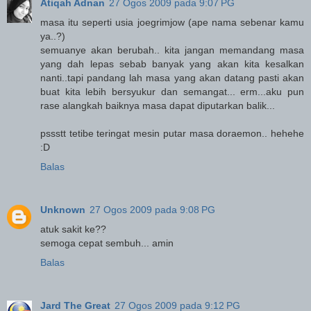
Atiqah Adnan
27 Ogos 2009 pada 9:07 PG
masa itu seperti usia joegrimjow (ape nama sebenar kamu
ya..?)
semuanye akan berubah.. kita jangan memandang masa
yang dah lepas sebab banyak yang akan kita kesalkan
nanti..tapi pandang lah masa yang akan datang pasti akan
buat kita lebih bersyukur dan semangat... erm...aku pun
rase alangkah baiknya masa dapat diputarkan balik...
pssstt tetibe teringat mesin putar masa doraemon.. hehehe
:D
Balas
Unknown
27 Ogos 2009 pada 9:08 PG
atuk sakit ke??
semoga cepat sembuh... amin
Balas
Jard The Great
27 Ogos 2009 pada 9:12 PG