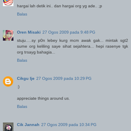
hargai lah detik ini.. dan hargai org yg ade.. ;p
Balas
Oren Misaki
27 Ogos 2009 pada 9:48 PG
stuju.....sy p0n lebey kurg mcm awak gak... mintak sgt2
sume org keliling saye sihat sejahtera... hepi rasenye tgk
org trsayg bahagia...
Balas
Cikgu Ije
27 Ogos 2009 pada 10:29 PG
:)
appreciate things around us.
Balas
Cik Jannah
27 Ogos 2009 pada 10:34 PG