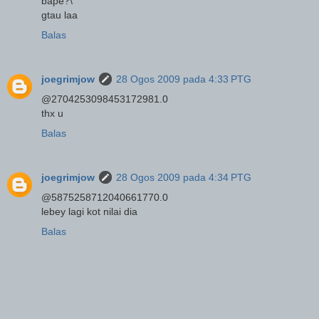
bape?\
gtau laa
Balas
joegrimjow
28 Ogos 2009 pada 4:33 PTG
@2704253098453172981.0
thx u
Balas
joegrimjow
28 Ogos 2009 pada 4:34 PTG
@5875258712040661770.0
lebey lagi kot nilai dia
Balas