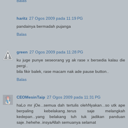
Balas
haritz
27 Ogos 2009 pada 11:19 PG
pandainya bermadah pujanga
Balas
green
27 Ogos 2009 pada 11:28 PG
ku juge punye seseorang yg ak rase x bersedia kalau die
pergi..
bila fikir balek, rase macam nak ade pause button..
Balas
CEOMesinTaip
27 Ogos 2009 pada 11:31 PG
haLo mr jOe...semua dah tertulis olehNyakan...so utk ape
berpaling kebelakang..terus saje melangkah
kedepan...yang belakang tuh tuk jadikan panduan
saje..hehehe..insyaAllah semuanya selamat