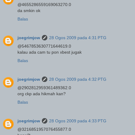
@4655286559169063270.0
da smkin ok
Balas
joegrimjow
28 Ogos 2009 pada 4:31 PTG
@5467853630771644619.0
kalau ada cam tu pon xbest jugak
Balas
joegrimjow
28 Ogos 2009 pada 4:32 PTG
@2902812959361489362.0
org ckp ada hikmah kan?
Balas
joegrimjow
28 Ogos 2009 pada 4:33 PTG
@3216851957076455877.0