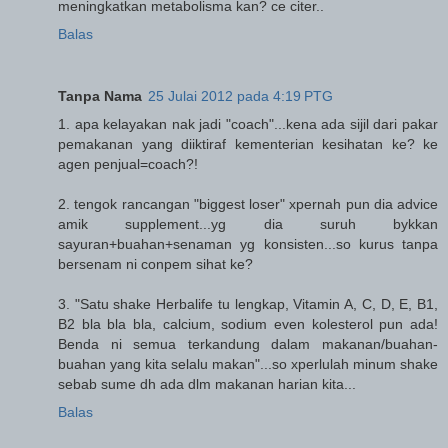
meningkatkan metabolisma kan? ce citer..
Balas
Tanpa Nama
25 Julai 2012 pada 4:19 PTG
1. apa kelayakan nak jadi "coach"...kena ada sijil dari pakar
pemakanan yang diiktiraf kementerian kesihatan ke? ke
agen penjual=coach?!
2. tengok rancangan "biggest loser" xpernah pun dia advice
amik supplement...yg dia suruh bykkan
sayuran+buahan+senaman yg konsisten...so kurus tanpa
bersenam ni conpem sihat ke?
3. "Satu shake Herbalife tu lengkap, Vitamin A, C, D, E, B1,
B2 bla bla bla, calcium, sodium even kolesterol pun ada!
Benda ni semua terkandung dalam makanan/buahan-
buahan yang kita selalu makan"...so xperlulah minum shake
sebab sume dh ada dlm makanan harian kita...
Balas