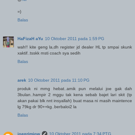
=)
Balas
HaFizaH aYu
10 Oktober 2011 pada 1:59 PG
wah!! kite geng la,dh register jd dealer HL tp smpai skunk
xaktif..tsskk msti coach sya sedih
Balas
arek
10 Oktober 2011 pada 11:10 PG
produk ni mmg hebat..amik pun melalui joe gak dah
3bulan..hampir 2 mggu tak kena sebab bajet lari skit (tp
akan pakai blk nnt insyallah) buat masa ni masih maintence
lg 79kg dr 90++kg..berbaloi2 la
Balas
joegrimjow
10 Oktober 2011 pada 7:34 PTG