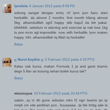
lynnlola
6 Januari 2012 pada 8:56 PG
sokong sangat dengan entry ni! lynn pon baru start
herbalife. da almost 2 months. first month hilang almost
5kg. alhamdulillah sgt3 happy sbb baju2 da leh pakai.
kihkihkih. sebelum ni starving and exercise tp nak lose 1kg
tu pon mcm sgt impossible. now, with herbalife, lynn maken
happy. hihi. alhamdulillah tq Allah tq herbalife!
Balas
ღ Nurul Asyikin ღ
5 Februari 2012 pada 4:32 PTG
Kalau nak kurus, makan Formula 1 je and ganti teamix
degn 5 liter air kosong sehari boleh kurus tak?
Balas
misznuyue
10 Februari 2012 pada 10:44 PTG
salam...sy ni dh gune sebulan..mkn f1 ngn teamix jer..tp
nmpk cm xde perbhan pun...huuaaaaa...tp ble tmbg ade la