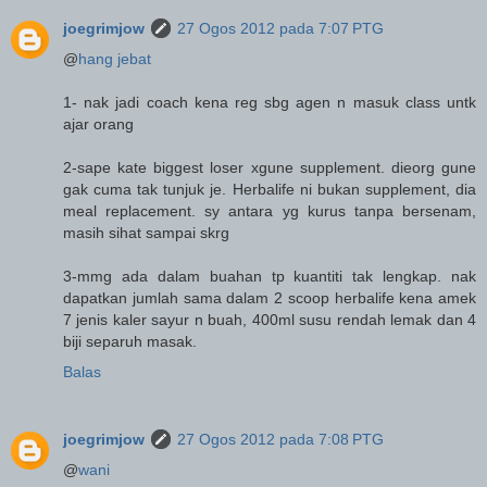
joegrimjow
27 Ogos 2012 pada 7:07 PTG
@
hang jebat
1- nak jadi coach kena reg sbg agen n masuk class untk
ajar orang
2-sape kate biggest loser xgune supplement. dieorg gune
gak cuma tak tunjuk je. Herbalife ni bukan supplement, dia
meal replacement. sy antara yg kurus tanpa bersenam,
masih sihat sampai skrg
3-mmg ada dalam buahan tp kuantiti tak lengkap. nak
dapatkan jumlah sama dalam 2 scoop herbalife kena amek
7 jenis kaler sayur n buah, 400ml susu rendah lemak dan 4
biji separuh masak.
Balas
joegrimjow
27 Ogos 2012 pada 7:08 PTG
@
wani