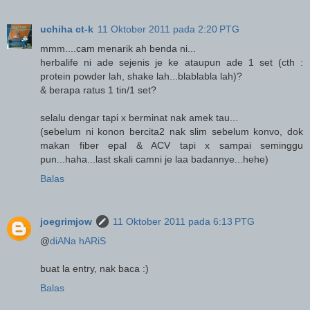
uchiha ct-k
11 Oktober 2011 pada 2:20 PTG
mmm....cam menarik ah benda ni...
herbalife ni ade sejenis je ke ataupun ade 1 set (cth :
protein powder lah, shake lah...blablabla lah)?
& berapa ratus 1 tin/1 set?
selalu dengar tapi x berminat nak amek tau...
(sebelum ni konon bercita2 nak slim sebelum konvo, dok
makan fiber epal & ACV tapi x sampai seminggu
pun...haha...last skali camni je laa badannye...hehe)
Balas
joegrimjow
11 Oktober 2011 pada 6:13 PTG
@
diANa hARiS
buat la entry, nak baca :)
Balas