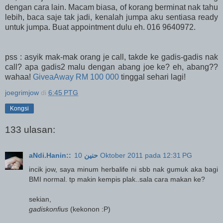
dengan cara lain. Macam biasa, of korang berminat nak tahu
lebih, baca saje tak jadi, kenalah jumpa aku sentiasa ready
untuk jumpa. Buat appointment dulu eh. 016 9640972.
pss : asyik mak-mak orang je call, takde ke gadis-gadis nak
call? apa gadis2 malu dengan abang joe ke? eh, abang??
wahaa!
GiveaAway RM 100 000
tinggal sehari lagi!
joegrimjow
di
6:45 PTG
Kongsi
133 ulasan:
aNdi.Hanin::حنين
10 Oktober 2011 pada 12:31 PG
incik jow, saya minum herbalife ni sbb nak gumuk aka bagi
BMI normal. tp makin kempis plak..sala cara makan ke?
sekian,
gadiskonfius
(kekonon :P)