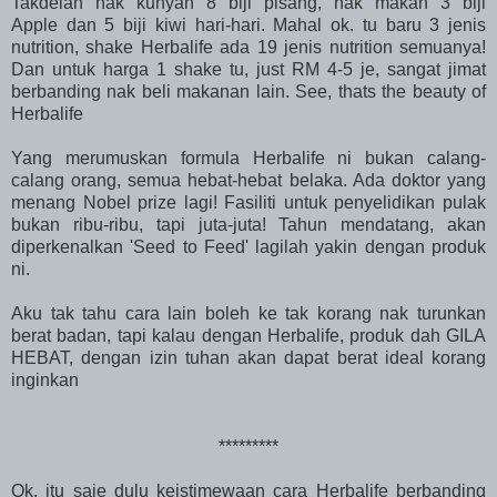
Takdelah nak kunyah 8 biji pisang, nak makan 3 biji
Apple dan 5 biji kiwi hari-hari. Mahal ok. tu baru 3 jenis
nutrition, shake Herbalife ada 19 jenis nutrition semuanya!
Dan untuk harga 1 shake tu, just RM 4-5 je, sangat jimat
berbanding nak beli makanan lain. See, thats the beauty of
Herbalife
Yang merumuskan formula Herbalife ni bukan calang-
calang orang, semua hebat-hebat belaka. Ada doktor yang
menang Nobel prize lagi! Fasiliti untuk penyelidikan pulak
bukan ribu-ribu, tapi juta-juta! Tahun mendatang, akan
diperkenalkan 'Seed to Feed' lagilah yakin dengan produk
ni.
Aku tak tahu cara lain boleh ke tak korang nak turunkan
berat badan, tapi kalau dengan Herbalife, produk dah GILA
HEBAT, dengan izin tuhan akan dapat berat ideal korang
inginkan
*********
Ok, itu saje dulu keistimewaan cara Herbalife berbanding