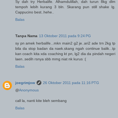
Sy dah try Herbalife. Alhamdulillah, dah turun 8kg dlm
tempoh lebih kurang 3 bln. Skarang pun still shake lg.
Cappucino best..hehe..
Balas
Tanpa Nama
13 Oktober 2011 pada 9:24 PG
sy pn amek herbalife...mkn main2 g2 je..ari2 ade trn 2kg tp
bila da stop badan da naek.skang ngah continue balik...tp
kan coach kita xda coaching kt pn, lg2 dia da pindah negeri
laen..sedih rsnya sbb mmg niat nk kurus :(
Balas
joegrimjow
26 Oktober 2011 pada 11:16 PTG
@
Anonymous
call la, nanti kite bleh sembang
Balas