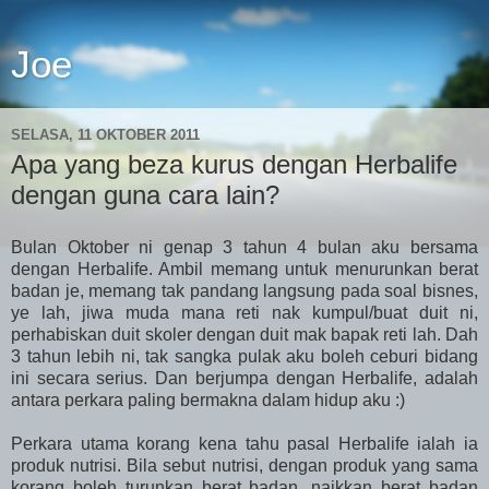
Joe
SELASA, 11 OKTOBER 2011
Apa yang beza kurus dengan Herbalife
dengan guna cara lain?
Bulan Oktober ni genap 3 tahun 4 bulan aku bersama
dengan Herbalife. Ambil memang untuk menurunkan berat
badan je, memang tak pandang langsung pada soal bisnes,
ye lah, jiwa muda mana reti nak kumpul/buat duit ni,
perhabiskan duit skoler dengan duit mak bapak reti lah. Dah
3 tahun lebih ni, tak sangka pulak aku boleh ceburi bidang
ini secara serius. Dan berjumpa dengan Herbalife, adalah
antara perkara paling bermakna dalam hidup aku :)
Perkara utama korang kena tahu pasal Herbalife ialah ia
produk nutrisi. Bila sebut nutrisi, dengan produk yang sama
korang boleh turunkan berat badan, naikkan berat badan