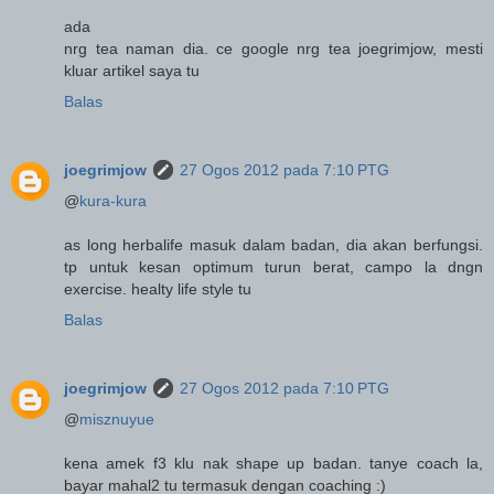
ada
nrg tea naman dia. ce google nrg tea joegrimjow, mesti
kluar artikel saya tu
Balas
joegrimjow
27 Ogos 2012 pada 7:10 PTG
@
kura-kura
as long herbalife masuk dalam badan, dia akan berfungsi.
tp untuk kesan optimum turun berat, campo la dngn
exercise. healty life style tu
Balas
joegrimjow
27 Ogos 2012 pada 7:10 PTG
@
misznuyue
kena amek f3 klu nak shape up badan. tanye coach la,
bayar mahal2 tu termasuk dengan coaching :)