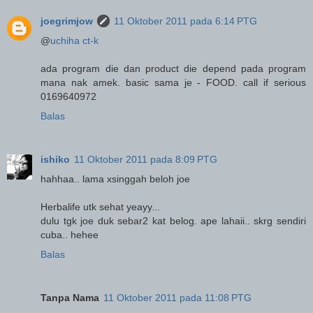
joegrimjow
11 Oktober 2011 pada 6:14 PTG
@
uchiha ct-k
ada program die dan product die depend pada program
mana nak amek. basic sama je - FOOD. call if serious
0169640972
Balas
ishiko
11 Oktober 2011 pada 8:09 PTG
hahhaa.. lama xsinggah beloh joe
Herbalife utk sehat yeayy...
dulu tgk joe duk sebar2 kat belog. ape lahaii.. skrg sendiri
cuba.. hehee
Balas
Tanpa Nama
11 Oktober 2011 pada 11:08 PTG