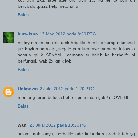
kot trun 2kg..nape ade org trun 2,3 kg jer tp bdn dh
berubah...plzzz help me...huhu
Balas
kura-kura
17 Mac 2012 pada 8:59 PTG
nk tny macm mne klo amk hrbalife then kite kurng mkn sngt
juz bnyk mnom air ,,segale peraturannye memang follow la
semua tpi X SENAM ...camana tu boleh ke herbalife ni
berfungsi..jwab 2x jgn x jwb
Balas
Unknown
2 Julai 2012 pada 1:20 PTG
memang turun betol la,hehe..i pn minum gak ! i LOVE HL
Balas
wani
23 Julai 2012 pada 10:26 PG
salam. nak tanya, herbalife ade keluarkan produk teh yg