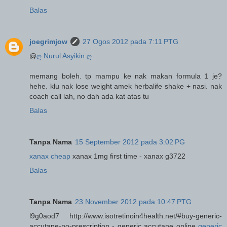
Balas
joegrimjow
27 Ogos 2012 pada 7:11 PTG
@
ღ Nurul Asyikin ღ
memang boleh. tp mampu ke nak makan formula 1 je?
hehe. klu nak lose weight amek herbalife shake + nasi. nak
coach call lah, no dah ada kat atas tu
Balas
Tanpa Nama
15 September 2012 pada 3:02 PG
xanax cheap
xanax 1mg first time - xanax g3722
Balas
Tanpa Nama
23 November 2012 pada 10:47 PTG
l9g0aod7 http://www.isotretinoin4health.net/#buy-generic-
accutane-no-prescription - generic accutane online
generic