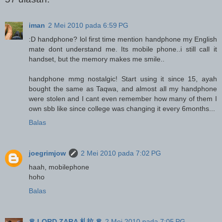
iman
2 Mei 2010 pada 6:59 PG
:D handphone? lol first time mention handphone my English
mate dont understand me. Its mobile phone..i still call it
handset, but the memory makes me smile..
handphone mmg nostalgic! Start using it since 15, ayah
bought the same as Taqwa, and almost all my handphone
were stolen and I cant even remember how many of them I
own sbb like since college was changing it every 6months...
Balas
joegrimjow
2 Mei 2010 pada 7:02 PG
haah, mobilephone
hoho
Balas
♛ LORD ZARA 札拉 ♛
2 Mei 2010 pada 7:05 PG