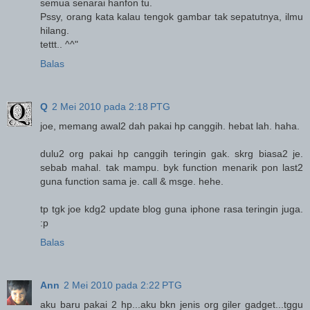
semua senarai hanfon tu.
Pssy, orang kata kalau tengok gambar tak sepatutnya, ilmu
hilang.
tettt.. ^^"
Balas
Q
2 Mei 2010 pada 2:18 PTG
joe, memang awal2 dah pakai hp canggih. hebat lah. haha.
dulu2 org pakai hp canggih teringin gak. skrg biasa2 je.
sebab mahal. tak mampu. byk function menarik pon last2
guna function sama je. call & msge. hehe.
tp tgk joe kdg2 update blog guna iphone rasa teringin juga.
:p
Balas
Ann
2 Mei 2010 pada 2:22 PTG
aku baru pakai 2 hp...aku bkn jenis org giler gadget...tggu