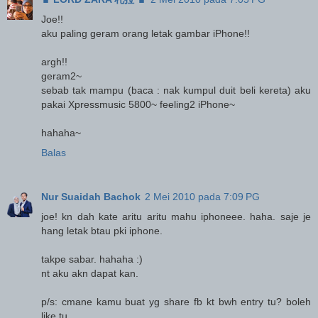
Joe!!
aku paling geram orang letak gambar iPhone!!
argh!!
geram2~
sebab tak mampu (baca : nak kumpul duit beli kereta) aku
pakai Xpressmusic 5800~ feeling2 iPhone~
hahaha~
Balas
Nur Suaidah Bachok
2 Mei 2010 pada 7:09 PG
joe! kn dah kate aritu aritu mahu iphoneee. haha. saje je
hang letak btau pki iphone.
takpe sabar. hahaha :)
nt aku akn dapat kan.
p/s: cmane kamu buat yg share fb kt bwh entry tu? boleh
like tu