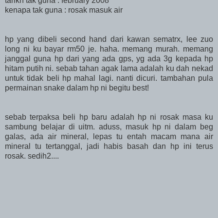
tarikh tak guna : february 2008
kenapa tak guna : rosak masuk air
hp yang dibeli second hand dari kawan sematrx, lee zuo
long ni ku bayar rm50 je. haha. memang murah. memang
janggal guna hp dari yang ada gps, yg ada 3g kepada hp
hitam putih ni. sebab tahan agak lama adalah ku dah nekad
untuk tidak beli hp mahal lagi. nanti dicuri. tambahan pula
permainan snake dalam hp ni begitu best!
sebab terpaksa beli hp baru adalah hp ni rosak masa ku
sambung belajar di uitm. aduss, masuk hp ni dalam beg
galas, ada air mineral, lepas tu entah macam mana air
mineral tu tertanggal, jadi habis basah dan hp ini terus
rosak. sedih2....