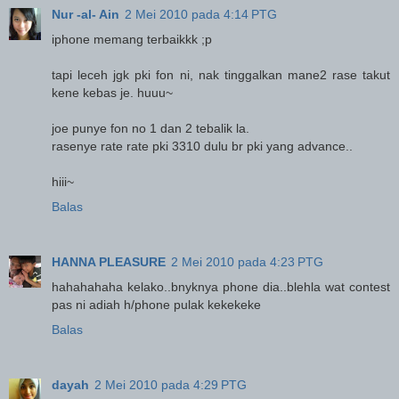
Nur -al- Ain
2 Mei 2010 pada 4:14 PTG
iphone memang terbaikkk ;p
tapi leceh jgk pki fon ni, nak tinggalkan mane2 rase takut
kene kebas je. huuu~
joe punye fon no 1 dan 2 tebalik la.
rasenye rate rate pki 3310 dulu br pki yang advance..
hiii~
Balas
HANNA PLEASURE
2 Mei 2010 pada 4:23 PTG
hahahahaha kelako..bnyknya phone dia..blehla wat contest
pas ni adiah h/phone pulak kekekeke
Balas
dayah
2 Mei 2010 pada 4:29 PTG