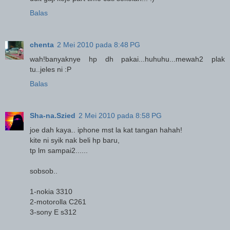
Balas
chenta
2 Mei 2010 pada 8:48 PG
wah!banyaknye hp dh pakai...huhuhu...mewah2 plak
tu..jeles ni :P
Balas
Sha-na.Szied
2 Mei 2010 pada 8:58 PG
joe dah kaya.. iphone mst la kat tangan hahah!
kite ni syik nak beli hp baru,
tp lm sampai2......
sobsob..
1-nokia 3310
2-motorolla C261
3-sony E s312