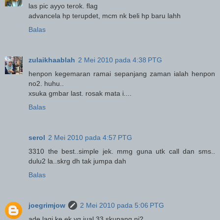
las pic ayyo terok. flag
advancela hp terupdet, mcm nk beli hp baru lahh
Balas
zulaikhaablah
2 Mei 2010 pada 4:38 PTG
henpon kegemaran ramai sepanjang zaman ialah henpon
no2. huhu..
xsuka gmbar last. rosak mata i....
Balas
serol
2 Mei 2010 pada 4:57 PTG
3310 the best..simple jek. mmg guna utk call dan sms..
dulu2 la..skrg dh tak jumpa dah
Balas
joegrimjow
2 Mei 2010 pada 5:06 PTG
ade lagi ke ek yg jual 33 skupang ni?