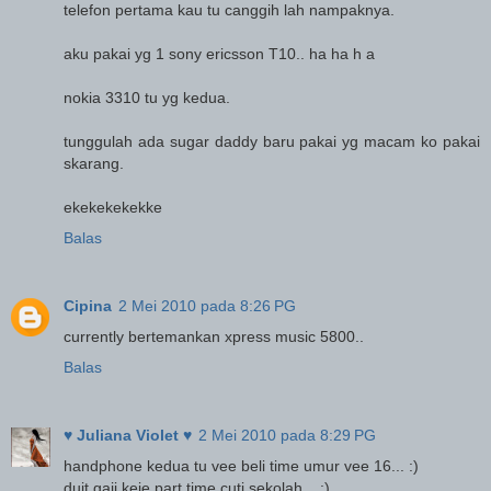
telefon pertama kau tu canggih lah nampaknya.
aku pakai yg 1 sony ericsson T10.. ha ha h a
nokia 3310 tu yg kedua.
tunggulah ada sugar daddy baru pakai yg macam ko pakai
skarang.
ekekekekekke
Balas
Cipina
2 Mei 2010 pada 8:26 PG
currently bertemankan xpress music 5800..
Balas
♥ Juliana Violet ♥
2 Mei 2010 pada 8:29 PG
handphone kedua tu vee beli time umur vee 16... :)
duit gaji keje part time cuti sekolah... :)