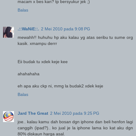
macam x bes kan? tp bersyukur jek ;)
Balas
.::WaNiE::.
2 Mei 2010 pada 9:08 PG
mewahh!! huhuhu hp aku kalau yg atas seribu tu sume org
kasik. xmampu derrr
Eii budak tu xdek keje kee
ahahahaha
eh apa aku ckp ni, mmg la budak2 xdek keje
Balas
Jard The Great
2 Mei 2010 pada 9:25 PG
joe.. kalau kamu dah bosan dgn iphone dan beli henfon lagi
canggih (ipad?).. ko jual je la iphone lama ko kat aku dgn
80% diskaun harga asal.