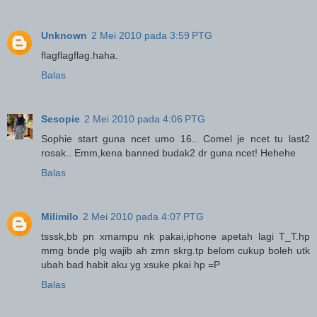
Unknown
2 Mei 2010 pada 3:59 PTG
flagflagflag.haha.
Balas
Sesopie
2 Mei 2010 pada 4:06 PTG
Sophie start guna ncet umo 16.. Comel je ncet tu last2
rosak.. Emm,kena banned budak2 dr guna ncet! Hehehe
Balas
Milimilo
2 Mei 2010 pada 4:07 PTG
tsssk,bb pn xmampu nk pakai,iphone apetah lagi T_T.hp
mmg bnde plg wajib ah zmn skrg.tp belom cukup boleh utk
ubah bad habit aku yg xsuke pkai hp =P
Balas