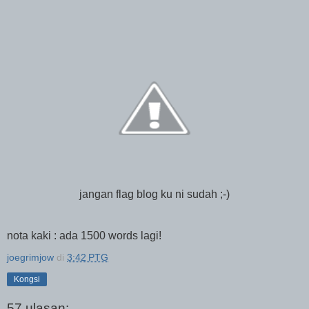
jangan flag blog ku ni sudah ;-)
nota kaki : ada 1500 words lagi!
joegrimjow
di
3:42 PTG
Kongsi
57 ulasan: