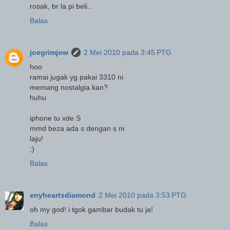
rosak, br la pi beli..
Balas
joegrimjow
2 Mei 2010 pada 3:45 PTG
hoo
ramai jugak yg pakai 3310 ni
memang nostalgia kan?
huhu
iphone tu xde S
mmd beza ada s dengan s ni
laju!
;)
Balas
enyheartsdiamond
2 Mei 2010 pada 3:53 PTG
oh my god! i tgok gambar budak tu ja!
Balas