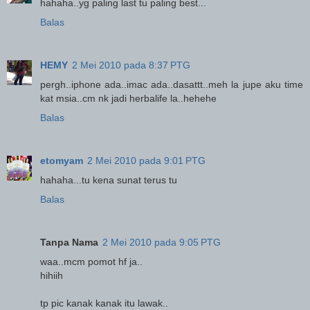
hahaha..yg paling last tu paling best...
Balas
HEMY
2 Mei 2010 pada 8:37 PTG
pergh..iphone ada..imac ada..dasattt..meh la jupe aku time
kat msia..cm nk jadi herbalife la..hehehe
Balas
etomyam
2 Mei 2010 pada 9:01 PTG
hahaha...tu kena sunat terus tu
Balas
Tanpa Nama
2 Mei 2010 pada 9:05 PTG
waa..mcm pomot hf ja..
hihiih
tp pic kanak kanak itu lawak..