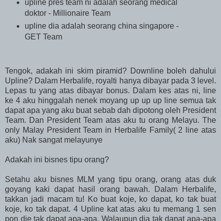
upline pres team ni adalah seorang medical
doktor - Millionaire Team
upline dia adalah seorang china singapore -
GET Team
Tengok, adakah ini skim piramid? Downline boleh dahului
Upline? Dalam Herbalife, royalti hanya dibayar pada 3 level.
Lepas tu yang atas dibayar bonus. Dalam kes atas ni, line
ke 4 aku hinggalah nenek moyang up up up line semua tak
dapat apa yang aku buat sebab dah dipotong oleh President
Team. Dan President Team atas aku tu orang Melayu. The
only Malay President Team in Herbalife Family( 2 line atas
aku) Nak sangat melayunye
Adakah ini bisnes tipu orang?
Setahu aku bisnes MLM yang tipu orang, orang atas duk
goyang kaki dapat hasil orang bawah. Dalam Herbalife,
takkan jadi macam tu! Ko buat koje, ko dapat, ko tak buat
koje, ko tak dapat. 4 Upline kat atas aku tu memang 1 sen
pon die tak dapat apa-apa. Walaupun dia tak dapat apa-apa