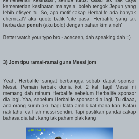
kementerian kesihatan, semua lulus. kalau tak nak caya
kementerian kesihatan malaysia, boleh tengok Jepun yang
lebih efisyen tu. So, apa motif cakap Herbalife ada banyak
chemical? aku quote balik ‘cite pasal Herbalife yang tak
herba dan
penuh
(aku bold) dengan bahan kimia neh’
Better watch your typo bro - aceceeh, dah speaking dah =)
3) Jom tipu ramai-ramai guna Messi jom
Yeah, Herbalife sangat berbangga sebab dapat sponsor
Messi. Pemain terbaik dunia kot. 2 kali lagi! Messi ni
memang dah minum Herbalife sebelum Herbalife sponsor
dia lagi. Yaa, sebelum Herbalife sponsor dia lagi. Tu diaaa,
ada orang suruh aku bagi fakta ambik kat mana kan. Kalau
nak tahu, call lah messi sendiri. Tapi pastikan pandai cakap
bahasa dia lah. kang tak paham plak kang