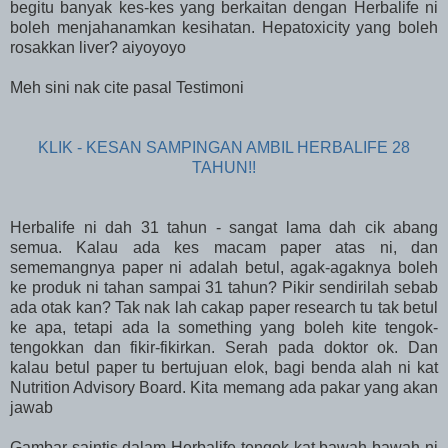
begitu banyak kes-kes yang berkaitan dengan Herbalife ni
boleh menjahanamkan kesihatan. Hepatoxicity yang boleh
rosakkan liver? aiyoyoyo
Meh sini nak cite pasal Testimoni
KLIK - KESAN SAMPINGAN AMBIL HERBALIFE 28
TAHUN!!
Herbalife ni dah 31 tahun - sangat lama dah cik abang
semua. Kalau ada kes macam paper atas ni, dan
sememangnya paper ni adalah betul, agak-agaknya boleh
ke produk ni tahan sampai 31 tahun? Pikir sendirilah sebab
ada otak kan? Tak nak lah cakap paper research tu tak betul
ke apa, tetapi ada la something yang boleh kite tengok-
tengokkan dan fikir-fikirkan. Serah pada doktor ok. Dan
kalau betul paper tu bertujuan elok, bagi benda alah ni kat
Nutrition Advisory Board. Kita memang ada pakar yang akan
jawab
Gambar saintis dalam Herbalife tengok kat bawah-bawah ni