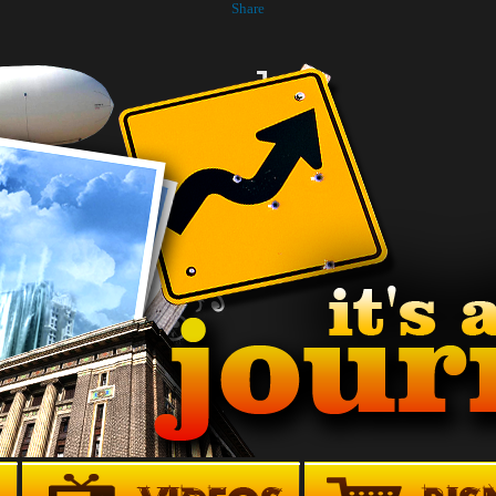
Share
J
O
E