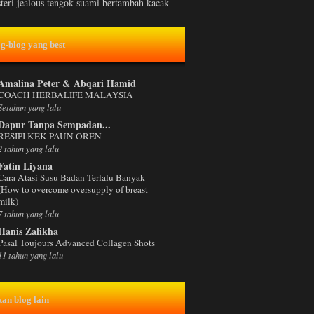
steri jealous tengok suami bertambah kacak
og-blog yang best
Amalina Peter & Abqari Hamid
COACH HERBALIFE MALAYSIA
Setahun yang lalu
Dapur Tanpa Sempadan...
RESIPI KEK PAUN OREN
2 tahun yang lalu
Fatin Liyana
Cara Atasi Susu Badan Terlalu Banyak
(How to overcome oversupply of breast
milk)
7 tahun yang lalu
Hanis Zalikha
Pasal Toujours Advanced Collagen Shots
11 tahun yang lalu
kan blog lain