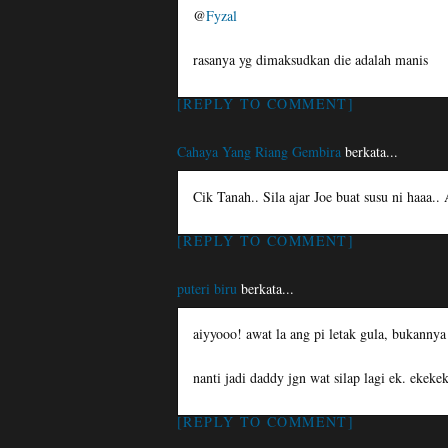
@
Fyzal
rasanya yg dimaksudkan die adalah manis
[REPLY TO COMMENT]
Cahaya Yang Riang Gembira
berkata...
Cik Tanah.. Sila ajar Joe buat susu ni haaa..
[REPLY TO COMMENT]
puteri biru
berkata...
aiyyooo! awat la ang pi letak gula, bukanny
nanti jadi daddy jgn wat silap lagi ek. ekeke
[REPLY TO COMMENT]