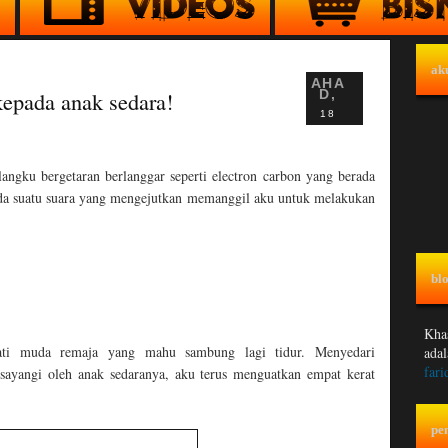
ak
AHA
epada anak sedara!
D,
18
gku bergetaran berlanggar seperti electron carbon yang berada
 ada suatu suara yang mengejutkan memanggil aku untuk melakukan
blo
Khas
hati muda remaja yang mahu sambung lagi tidur. Menyedari
adal
fari
sayangi oleh anak sedaranya, aku terus menguatkan empat kerat
pe