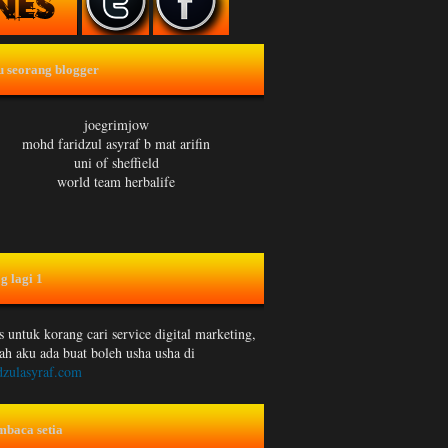
u seorang blogger
joegrimjow
mohd faridzul asyraf b mat arifin
uni of sheffield
world team herbalife
g lagi 1
 untuk korang cari service digital marketing,
ah aku ada buat boleh usha usha di
dzulasyraf.com
mbaca setia