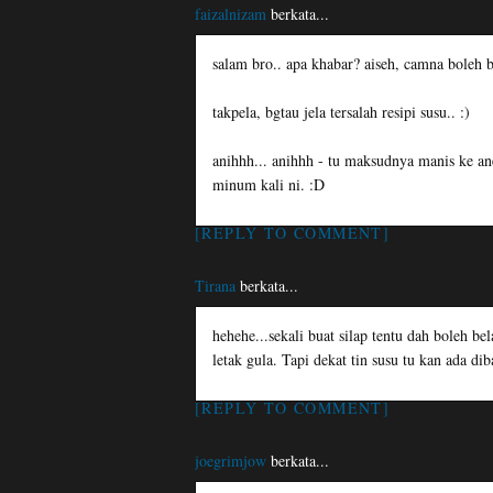
faizalnizam
berkata...
salam bro.. apa khabar? aiseh, camna boleh b
takpela, bgtau jela tersalah resipi susu.. :)
anihhh... anihhh - tu maksudnya manis ke an
minum kali ni. :D
[REPLY TO COMMENT]
Tirana
berkata...
hehehe...sekali buat silap tentu dah boleh be
letak gula. Tapi dekat tin susu tu kan ada di
[REPLY TO COMMENT]
joegrimjow
berkata...