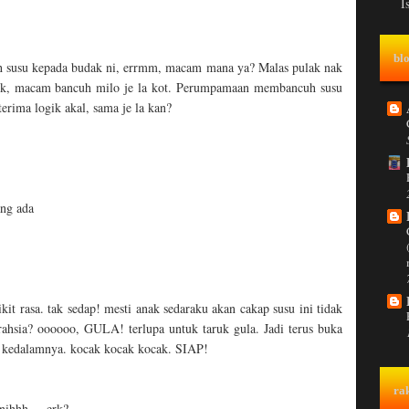
I
bl
h susu kepada budak ni, errmm, macam mana ya? Malas pulak nak
Ok, macam bancuh milo je la kot. Perumpamaan membancuh susu
rima logik akal, sama je la kan?
ang ada
it rasa. tak sedap! mesti anak sedaraku akan cakap susu ini tidak
 rahsia? oooooo, GULA! terlupa untuk taruk gula. Jadi terus buka
ng kedalamnya. kocak kocak kocak. SIAP!
ra
nihhh.... erk?