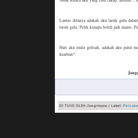
Lantas ditanya adakah aku taruk gula dala
taruk gula. Pelik kenapa boleh jadi manis. 
Hati aku mula gelisah, adakah aku patut m
keaiban?
Janga
DI TUliS OLEh
Joegrimjow
|
Label:
Persona
35 Ulasan: