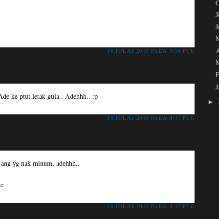
J
A
18 JULAI 2010 PADA 3:54 PTG
F
J
 Ade ke ptut letak gula.. Adehhh.. :p
►
18 JULAI 2010 PADA 4:11 PTG
a ang yg nak minum, adehhh..
ke
18 JULAI 2010 PADA 4:12 PTG