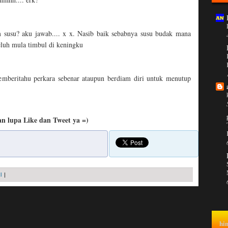
m susu? aku jawab.... x x. Nasib baik sebabnya susu budak mana
Peluh mula timbul di keningku
emberitahu perkara sebenar ataupun berdiam diri untuk menutup
n lupa Like dan Tweet ya =)
l
|
hi