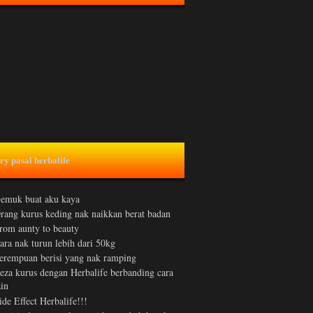
ry pasal herbalife
emuk buat aku kaya
rang kurus keding nak naikkan berat badan
rom aunty to beauty
ara nak turun lebih dari 50kg
erempuan berisi yang nak ramping
eza kurus dengan Herbalife berbanding cara
ain
ide Effect Herbalife!!!