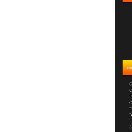
ent
G
O
F
C
P
B
l
S