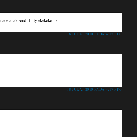
h ade anak sendiri nty ekekeke ;p
18 JULAI 2010 PADA 4:15 PTG
18 JULAI 2010 PADA 4:17 PTG