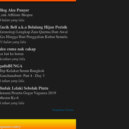
Blog Aku Punyer
Link Affiliate Shopee
4 bulan yang lalu
Encik Bell a.k.a Belalang Hijau Perisik
Kronologi Lengkap Zara Qairina Dari Awal
Kes Hingga Hari Penggalian Kubur Semula
11 bulan yang lalu
aku cuma nak cakap
ku lari ke hutan
Setahun yang lalu
gadisBUNGA
Trip Kelakar Seram Bangkok
Kanchanaburi: Part 4 - Day 3
6 tahun yang lalu
Budak Lelaki Sebelah Pintu
Senarai Peserta Gegar Vaganza 2019
Musim Ke-6
6 tahun yang lalu
Tunjukkan Semua
mpunan entry