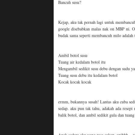
Bancuh susu?
Kejap, aku tak pernah lagi untuk membancu
google disebabkan malas nak on MBP ni. 
budak sama seperti membancuh milo adalah te
Ambil botol susu
Tuang air kedalam botol itu
Mengambil sedikit susu debu dengan sudu y
Tuang susu debu itu kedalam botol
Kocak kocak kocak
ermm, bukannya susah! Lantas aku cuba sedik
sedap. aku pun tak tahu, adakah ada resepi
balik botol, dan ambil sedikit gula dan tua
Anak sedara aku yang rasa cakap, anihhh... a