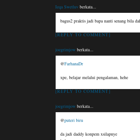
Ieqa Swetluv
berkata...
bagus2 praktis jadi bapa nanti senang bila da
[REPLY TO COMMENT]
joegrimjow
berkata...
@
FarhanaDr
xpe, belajar melalui pengalaman, hehe
[REPLY TO COMMENT]
joegrimjow
berkata...
@
puteri biru
da jadi daddy konpem xsilapnye