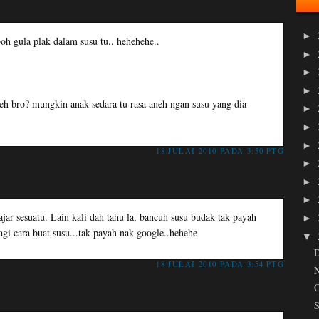
►
oh gula plak dalam susu tu.. hehehehe..
►
►
►
eh bro? mungkin anak sedara tu rasa aneh ngan susu yang dia
►
►
►
18 JULAI 2010 PADA 3:50 PTG
►
►
►
lajar sesuatu. Lain kali dah tahu la, bancuh susu budak tak payah
►
bagi cara buat susu...tak payah nak google..hehehe
▼
18 JULAI 2010 PADA 3:54 PTG
O
S