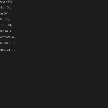
Ogos
(64)
ulai
(60)
Jun
(64)
Mei
(68)
pril
(44)
Mac
(43)
ebruari
(42)
anuari
(13)
2009
(417)